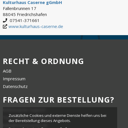
Kulturhaus Caserne gGmbH
Fallenbrunnen 17
88045 Friedrichshafen
07541-371661
www.kulturhaus-caserne.de
RECHT & ORDNUNG
AGB
Impressum
Datenschutz
FRAGEN ZUR BESTELLUNG?
tickettoaster Support
Zusätzliche Cookies und externe Dienste helfen uns bei
Tel.: +49 561 350 296 28 - 0
der Bereitstellung dieses Angebots.
hallo@tickettoaster.de