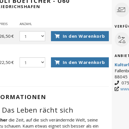
 ULI BOETTCHER - Ü60
RIEDRICHSHAFEN
PREIS
ANZAHL
VERFÜ
26,50 €
In den Warenkorb
ANBIE
22,50 €
In den Warenkorb
Kultu
Fallen
88045 
075
www
FORMATIONEN
 Das Leben rächt sich
cher
die Zeit, auf die sich verändernde Welt, seine
zu schauen. Kaum etwas eignet sich besser als ein