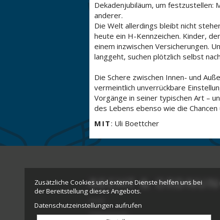
Dekadenjubiläum, um festzustellen: M
anderer.
Die Welt allerdings bleibt nicht ste
heute ein H-Kennzeichen. Kinder, de
einem inzwischen Versicherungen. Un
langgeht, suchen plötzlich selbst na
Die Schere zwischen Innen- und Auß
vermeintlich unverrückbare Einstellu
Vorgänge in seiner typischen Art – un
des Lebens ebenso wie die Chancen un
MIT
: Uli Boettcher
RECHT & ORDNUN
Zusätzliche Cookies und externe Dienste helfen uns bei
der Bereitstellung dieses Angebots.
AGB
Datenschutzeinstellungen aufrufen
Impressum