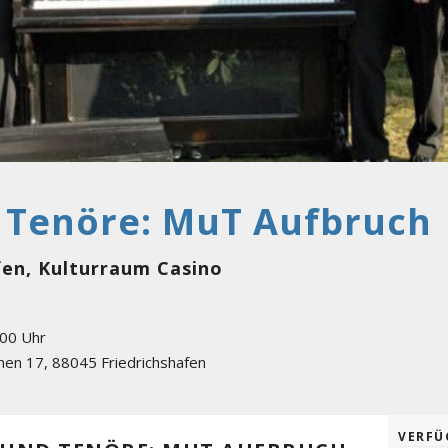
 Tenöre: MuT Aufbruch
afen, Kulturraum Casino
:00 Uhr
nnen 17
,
88045
Friedrichshafen
VERFÜ