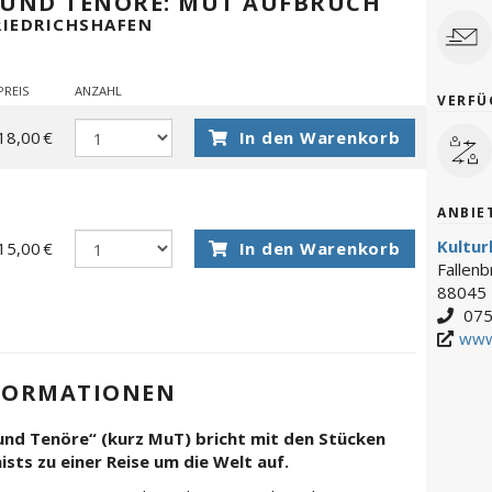
 UND TENÖRE: MUT AUFBRUCH
RIEDRICHSHAFEN
PREIS
ANZAHL
VERFÜ
18,00 €
In den Warenkorb
ANBIE
Kultu
15,00 €
In den Warenkorb
Fallen
88045 
075
www
FORMATIONEN
nd Tenöre“ (kurz MuT) bricht mit den Stücken
ts zu einer Reise um die Welt auf.