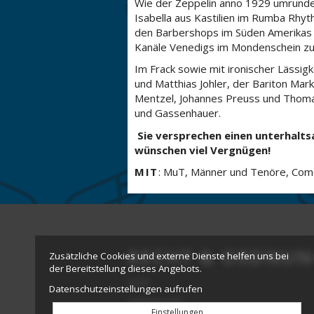
Wie der Zeppelin anno 1929 umrunde
Isabella aus Kastilien im Rumba Rhy
den Barbershops im Süden Amerikas 
Kanäle Venedigs im Mondenschein zu
Im Frack sowie mit ironischer Lässi
und Matthias Johler, der Bariton Ma
Mentzel, Johannes Preuss und Thoma
und Gassenhauer.
Sie versprechen einen unterhalt
wünschen viel Vergnügen!
MIT
: MuT, Männer und Tenöre, Com
RECHT & ORDNUN
Zusätzliche Cookies und externe Dienste helfen uns bei
der Bereitstellung dieses Angebots.
AGB
Datenschutzeinstellungen aufrufen
Impressum
Einstellungen