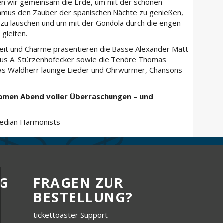
n wir gemeinsam die Erde, um mit der schönen
thmus den Zauber der spanischen Nächte zu genießen,
zu lauschen und um mit der Gondola durch die engen
 gleiten.
gkeit und Charme präsentieren die Bässe Alexander Matt
rkus A. Stürzenhofecker sowie die Tenöre Thomas
s Waldherr launige Lieder und Ohrwürmer, Chansons
samen Abend voller Überraschungen – und
edian Harmonists
G
FRAGEN ZUR
BESTELLUNG?
tickettoaster Support