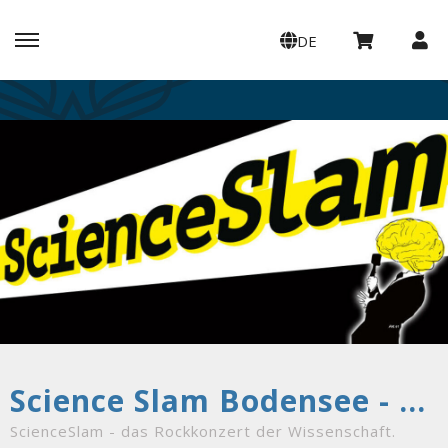
DE
Science Slam Bodensee - DAS Original seit 2011!
ScienceSlam - das Rockkonzert der Wissenschaft.