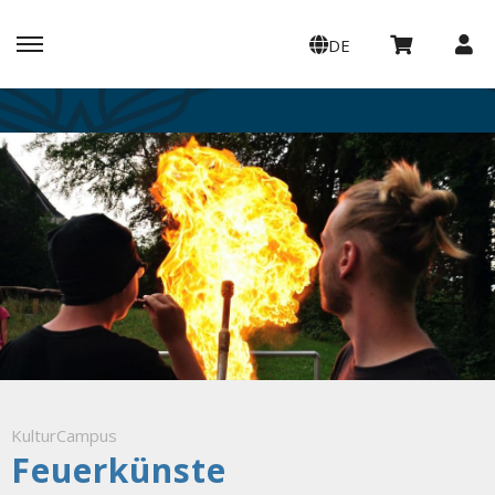
DE
KulturCampus
Feuerkünste