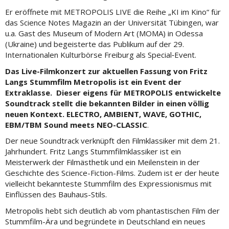
Er eröffnete mit METROPOLIS LIVE die Reihe „KI im Kino“ für
das Science Notes Magazin an der Universität Tübingen, war
u.a. Gast des Museum of Modern Art (MOMA) in Odessa
(Ukraine) und begeisterte das Publikum auf der 29.
Internationalen Kulturbörse Freiburg als Special‐Event.
Das Live-Filmkonzert zur aktuellen Fassung von Fritz
Langs Stummfilm Metropolis ist ein Event der
Extraklasse. Dieser eigens für METROPOLIS entwickelte
Soundtrack stellt die bekannten Bilder in einen völlig
neuen Kontext. ELECTRO, AMBIENT, WAVE, GOTHIC,
EBM/TBM Sound meets NEO-CLASSIC
.
Der neue Soundtrack verknüpft den Filmklassiker mit dem 21.
Jahrhundert. Fritz Langs Stummfilmklassiker ist ein
Meisterwerk der Filmästhetik und ein Meilenstein in der
Geschichte des Science-Fiction-Films. Zudem ist er der heute
vielleicht bekannteste Stummfilm des Expressionismus mit
Einflüssen des Bauhaus-Stils.
Metropolis hebt sich deutlich ab vom phantastischen Film der
Stummfilm-Ära und begründete in Deutschland ein neues