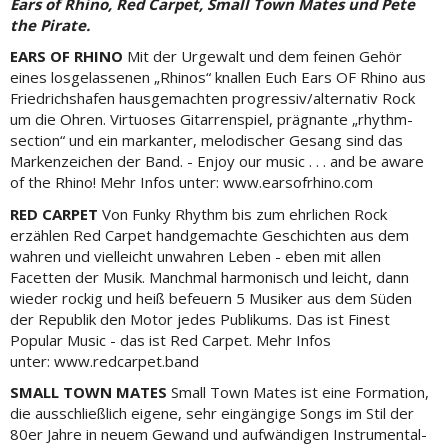
Ears of Rhino, Red Carpet, Small Town Mates und Pete
the Pirate.
EARS OF RHINO
Mit der Urgewalt und dem feinen Gehör
eines losgelassenen „Rhinos“ knallen Euch Ears OF Rhino aus
Friedrichshafen hausgemachten progressiv/alternativ Rock
um die Ohren. Virtuoses Gitarrenspiel, prägnante „rhythm-
section“ und ein markanter, melodischer Gesang sind das
Markenzeichen der Band. - Enjoy our music . . . and be aware
of the Rhino! Mehr Infos unter: www.earsofrhino.com
RED CARPET
Von Funky Rhythm bis zum ehrlichen Rock
erzählen Red Carpet handgemachte Geschichten aus dem
wahren und vielleicht unwahren Leben - eben mit allen
Facetten der Musik. Manchmal harmonisch und leicht, dann
wieder rockig und heiß befeuern 5 Musiker aus dem Süden
der Republik den Motor jedes Publikums. Das ist Finest
Popular Music - das ist Red Carpet. Mehr Infos
unter: www.redcarpet.band
SMALL TOWN MATES
Small Town Mates ist eine Formation,
die ausschließlich eigene, sehr eingängige Songs im Stil der
80er Jahre in neuem Gewand und aufwändigen Instrumental-