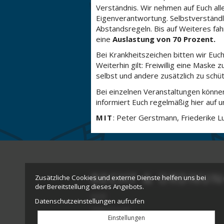
Verständnis. Wir nehmen auf Euch all
Eigenverantwortung. Selbstverständli
Abstandsregeln. Bis auf Weiteres fa
eine
Auslastung von 70 Prozent.
Bei Krankheitszeichen bitten wir Euc
Weiterhin gilt: Freiwillig eine Maske
selbst und andere zusätzlich zu schü
Bei einzelnen Veranstaltungen könne
informiert Euch regelmäßig hier auf
MIT
: Peter Gerstmann, Friederike L
RECHT & ORDNUN
Zusätzliche Cookies und externe Dienste helfen uns bei
der Bereitstellung dieses Angebots.
AGB
Datenschutzeinstellungen aufrufen
Impressum
Einstellungen
Datenschutz