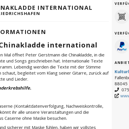
VERFÜ
CHINAKLADDE INTERNATIONAL
RIEDRICHSHAFEN
FORMATIONEN
VERFÜ
 Chinakladde international
en Mal öffnet Peter Gerstmann die Chinakladde, in die
hte und Songs geschrieben hat. Internationale Texte
ANBIE
ogramm. Lebendig werden die Texte mit der Stimme
Kultu
 schaut, begleitet vom Klang seiner Gitarre, zurück auf
Fallen
te und Lieder.
88045 
nderkrebshilfe.
075
www
aserne (Kontaktdatenverfolgung, Nachweiskontrolle,
t könnt ihr alle unsere Veranstaltungen und die
aus Caserne ohne Maske besuchen.
und sicherer mit Maske fühlen, haben wir vollstes