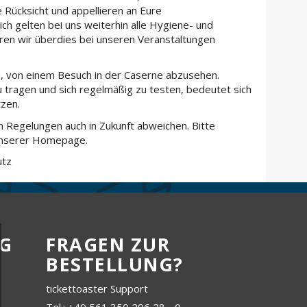
e Rücksicht und appellieren an Eure
ch gelten bei uns weiterhin alle Hygiene- und
hren wir überdies bei unseren Veranstaltungen
h, von einem Besuch in der Caserne abzusehen.
 zu tragen und sich regelmäßig zu testen, bedeutet sich
tzen.
n Regelungen auch in Zukunft abweichen. Bitte
 unserer Homepage.
utz
G
FRAGEN ZUR
BESTELLUNG?
tickettoaster Support
Tel.: +49 561 350 296 28 - 0