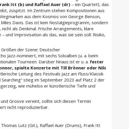
ank Itt (b) und Raffael Auer (dr)
– ein Quartett, das
treibt, zuspitzt. Im Zentrum stehen Kompositionen aus
n Wegmarken aus dem Kosmos von George Benson,
 Miles Davis. Das ist kein Nostalgieprogramm, sondern
l, nicht als Denkmal. Frische Arrangements, klare
und Improvisation als das, was sie sein soll: Risiko,
 Größen der Szene: Deutscher
ho Jazz-nominiert, mit sechs Soloalben (u. a. beim
ionalen Tourneen. Darüber hinaus ist er u. a.
fester
nnor, spielte Konzerte mit Till Brönner oder Nils
lerische Leitung des Festivals Jazz am Fluss/Klassik
ul Searching“ stieg im September 2023 auf Platz 2 der
ngerzeig, wie mühelos er künstlerische Tiefe und
z und Groove vereint, sollte sich diesen Termin
iert nicht reproduzierbar.
 Thomas Lutz (Git.), Raffael Auer (Drums), Frank Itt