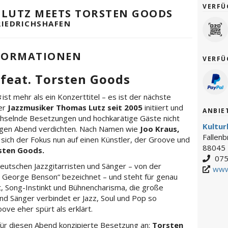
VERFÜ
 LUTZ MEETS TORSTEN GOODS
RIEDRICHSHAFEN
FORMATIONEN
VERFÜ
feat. Torsten Goods
s
ist mehr als ein Konzerttitel – es ist der nächste
der
Jazzmusiker Thomas Lutz seit 2005
initiiert und
ANBIE
echselnde Besetzungen und hochkarätige Gäste nicht
Kultu
ligen Abend verdichten. Nach Namen wie
Joo Kraus,
Fallen
 sich der Fokus nun auf einen Künstler, der Groove und
88045 
sten Goods.
075
deutschen Jazzgitarristen und Sänger – von der
www
 George Benson“ bezeichnet – und steht für genau
t, Song-Instinkt und Bühnencharisma, die große
und Sänger verbindet er Jazz, Soul und Pop so
ove eher spürt als erklärt.
 für diesen Abend konzipierte Besetzung an:
Torsten