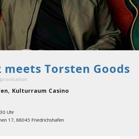
 meets Torsten Goods
mprovisation
afen, Kulturraum Casino
:30 Uhr
nnen 17
,
88045
Friedrichshafen