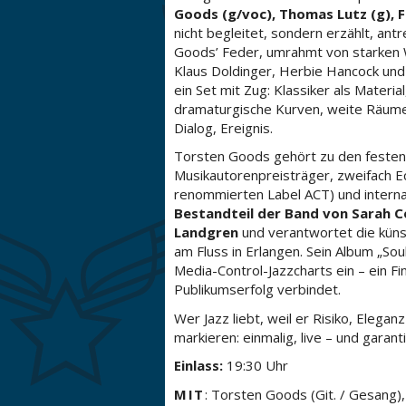
Goods (g/voc), Thomas Lutz (g), Fr
nicht begleitet, sondern erzählt, an
Goods’ Feder, umrahmt von starke
Klaus Doldinger, Herbie Hancock und
ein Set mit Zug: Klassiker als Materia
dramaturgische Kurven, weite Räume – 
Dialog, Ereignis.
Torsten Goods gehört zu den festen
Musikautorenpreisträger, zweifach Ec
renommierten Label ACT) und internat
Bestandteil der Band von Sarah Co
Landgren
und verantwortet die künst
am Fluss in Erlangen. Sein Album „So
Media-Control-Jazzcharts ein – ein Fi
Publikumserfolg verbindet.
Wer Jazz liebt, weil er Risiko, Elegan
markieren: einmalig, live – und garant
Einlass:
19:30 Uhr
MIT
: Torsten Goods (Git. / Gesang),