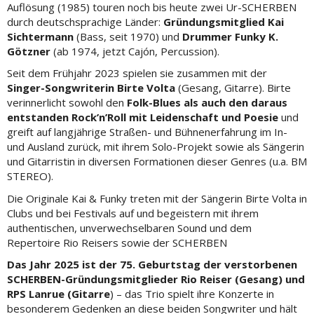
Auflösung (1985) touren noch bis heute zwei Ur-SCHERBEN
durch deutschsprachige Länder:
Gründungsmitglied Kai
Sichtermann
(Bass, seit 1970) und
Drummer Funky K.
Götzner
(ab 1974, jetzt Cajón, Percussion).
Seit dem Frühjahr 2023 spielen sie zusammen mit der
Singer-Songwriterin Birte Volta
(Gesang, Gitarre). Birte
verinnerlicht sowohl den
Folk-Blues als auch den daraus
entstanden Rock’n’Roll mit Leidenschaft und Poesie
und
greift auf langjährige Straßen- und Bühnenerfahrung im In-
und Ausland zurück, mit ihrem Solo-Projekt sowie als Sängerin
und Gitarristin in diversen Formationen dieser Genres (u.a. BM
STEREO).
Die Originale Kai & Funky treten mit der Sängerin Birte Volta in
Clubs und bei Festivals auf und begeistern mit ihrem
authentischen, unverwechselbaren Sound und dem
Repertoire Rio Reisers sowie der SCHERBEN
Das Jahr 2025 ist der 75. Geburtstag der verstorbenen
SCHERBEN-Gründungsmitglieder Rio Reiser (Gesang) und
RPS Lanrue (Gitarre
) – das Trio spielt ihre Konzerte in
besonderem Gedenken an diese beiden Songwriter und hält