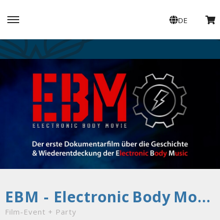
DE
EBM - Electronic Body Movie + DJ Set mit BinarX
Film-Event + Party