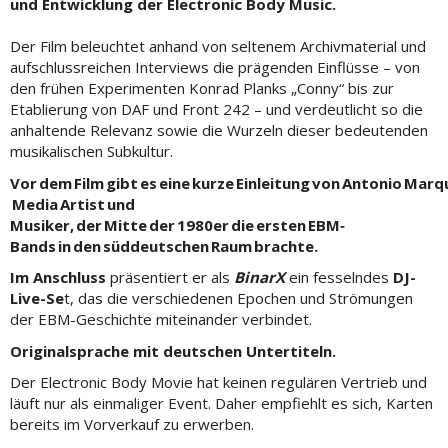
und Entwicklung der Electronic Body Music.
Der Film beleuchtet anhand von seltenem Archivmaterial und
aufschlussreichen Interviews die prägenden Einflüsse – von
den frühen Experimenten Konrad Planks „Conny“ bis zur
Etablierung von DAF und Front 242 – und verdeutlicht so die
anhaltende Relevanz sowie die Wurzeln dieser bedeutenden
musikalischen Subkultur.
Vor dem Film gibt es eine kurze Einleitung von Antonio Marqu
Media Artist und
Musiker, der Mitte der 1980er die ersten EBM‐
Bands in den süddeutschen Raum brachte.
Im Anschluss
präsentiert er als
BinarX
ein fesselndes
DJ-
Live-Se
t, das die verschiedenen Epochen und Strömungen
der EBM-Geschichte miteinander verbindet.
Originalsprache mit deutschen Untertiteln.
Der Electronic Body Movie hat keinen regulären Vertrieb und
läuft nur als einmaliger Event. Daher empfiehlt es sich, Karten
bereits im Vorverkauf zu erwerben.