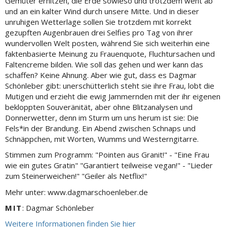
Gemüter erhitzen, die Erde sowieso und trotzdem weht ab
und an ein kalter Wind durch unsere Mitte. Und in dieser
unruhigen Wetterlage sollen Sie trotzdem mit korrekt
gezupften Augenbrauen drei Selfies pro Tag von ihrer
wundervollen Welt posten, während Sie sich weiterhin eine
faktenbasierte Meinung zu Frauenquote, Fluchtursachen und
Faltencreme bilden. Wie soll das gehen und wer kann das
schaffen? Keine Ahnung. Aber wie gut, dass es Dagmar
Schönleber gibt: unerschütterlich steht sie ihre Frau, lobt die
Mutigen und erzieht die ewig Jammernden mit der ihr eigenen
bekloppten Souveränität, aber ohne Blitzanalysen und
Donnerwetter, denn im Sturm um uns herum ist sie: Die
Fels*in der Brandung. Ein Abend zwischen Schnaps und
Schnäppchen, mit Worten, Wumms und Westerngitarre.
Stimmen zum Programm: "Pointen aus Granit!" - "Eine Frau
wie ein gutes Gratin" "Garantiert teilweise vegan!" - "Lieder
zum Steinerweichen!" "Geiler als Netflix!"
Mehr unter: www.dagmarschoenleber.de
MIT
: Dagmar Schönleber
Weitere Informationen finden Sie hier