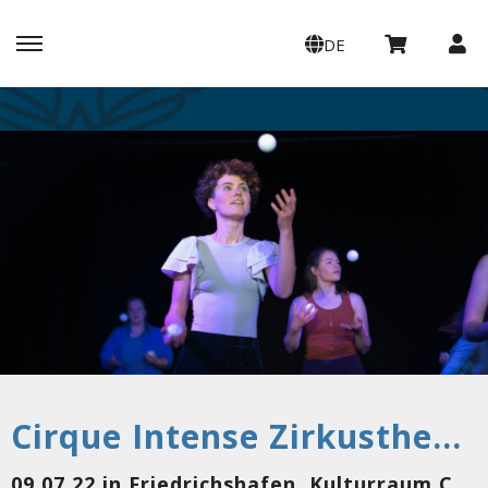
DE
Cirque Intense Zirkustheater - Beziehungsweise
09.07.22 in Friedrichshafen, Kulturraum Casino