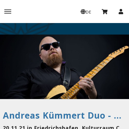
DE
Andreas Kümmert Duo - Harlekin Dreams Tour pt. II
20.11.21 in Friedrichshafen, Kulturraum Casino