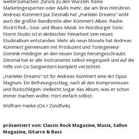
weiterzumachen. Zurück zu den Wurzeln. Keine
Marketingexperten oder A&Rs mehr, die am Brei mitrühren.
Andreas Kümmert pur.Deshalb hat „Harlekin Dreams“ wohl
auch die größte Bandbreite aller Kümmert-Alben. Rauhe
Rock’n’Roll-, Soul- und Blues-Musik. Im Würzburger Sonic
Storm Studio ist in akribischer Feinarbeit sein neues
Studioalbum entstanden. Mehr als neun Monate hat Andreas
Kümmert gemeinsam mit Produzent und Toningenieur
Dominik Heidinger an den neuen Songs herumgeschraubt.
Diesmal hat er alle Instrumente selbst eingespielt und auf die
Hilfe von Co-Songwritern komplett verzichtet.
„Harlekin Dreams“ ist für Andreas Kümmert eine Art Opus
Magnum. Ein Befreiungsschlag, nach all den Kompromissen
und Rückschlägen. Vielleicht sogar das Album, was er schon
immer machen wollte. Hört einfach selbst.
Wolfram Hanke (Ox / Zündfunk)
präsentiert von: Classic Rock Magazine, Musix, Sallon
Magazine, Gitarre & Bass